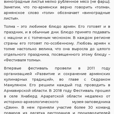
виноградные листья мелко рубленное мясо (не фарш).
Заметим, что по-армянски верно говорить «толма»,
армянское слово «толи» обозначает «виноградные
листья».
Толма – это любимое блюдо армян. Его готовят и в
праздник, и в обычные дни. Блюдо принято подавать
с мацони и с толченым чесноком. В каждом регионе
страны его готовят по-особенному. Любовь армян к
толме настолько велика, что она выросла до целого
отдельного праздника, посвященного этому блюду –
«Фестиваля толмы».
Впервые фестиваль провели в 2011 году
организацией «Развитие и сохранение армянских
кулинарных традиций», во главе с Седраком
Мамуляном. Его решили каждый год проводить в
Армавирской области. В 2018 году Фестиваль прошел
в селе Хнаберд Араратской области недалеко от
историко-археологического музея-заповедника
«Двин». В нем приняли участие более 30 команд
поваров из десятка ресторанов и производителей