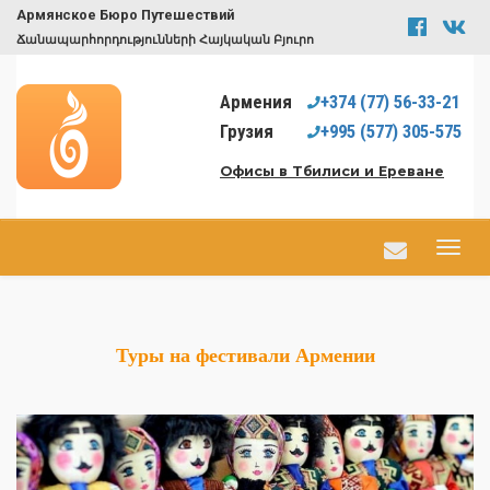
Армянское Бюро Путешествий
Ճանապարհորդությունների Հայկական Բյուրո
Армения
+374
(77)
56-33-21
Грузия
+995
(577)
305-575
Офисы в Тбилиси и Ереване
Туры на фестивали Армении