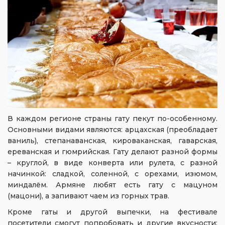
В каждом регионе страны гату пекут по-особенному.
Основными видами являются: арцахская (преобладает
ваниль), степанаванская, кироваканская, гаварская,
ереванская и гюмрийская. Гату делают разной формы
– круглой, в виде конверта или рулета, с разной
начинкой: сладкой, соленной, с орехами, изюмом,
миндалём. Армяне любят есть гату с мацуном
(мацони), а запивают чаем из горных трав.
Кроме гаты и другой выпечки, на фестивале
посетители смогут попробовать и другие вкусности: