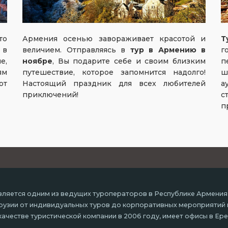
о
Армения осенью
завораживает красотой и
Т
 в
величием. Отправляясь в
тур в Армению в
г
е,
ноябре
, Вы подарите себе и своим близким
п
ям
путешествие, которое запомнится надолго!
ш
от
Настоящий праздник для всех любителей
а
приключений!
с
п
ляется одним из ведущих туроператоров в Республике Армения
 Грузии от индивидуальных туров до корпоративных мероприятий
ачестве туристической компании в 2006 году, имеет офисы в Ере