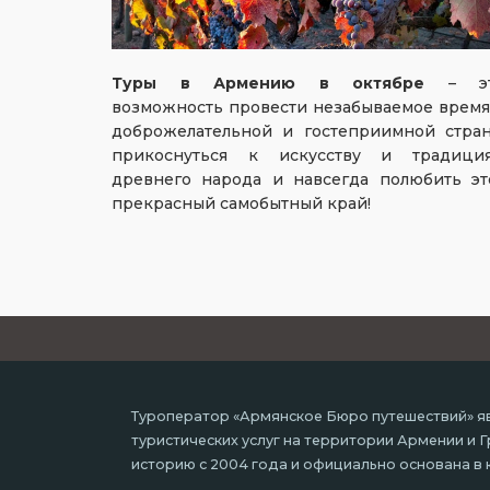
Туры в Армению в октябре
– эт
возможность провести незабываемое время
доброжелательной и гостеприимной стран
прикоснуться к искусству и традици
древнего народа и навсегда полюбить эт
прекрасный самобытный край!
Туроператор «Армянское Бюро путешествий» яв
туристических услуг на территории Армении и
историю с 2004 года и официально основана в к