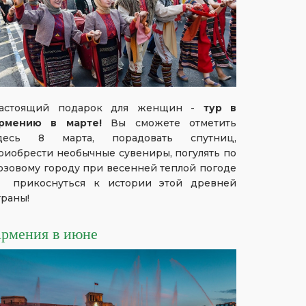
астоящий подарок для женщин -
тур в
рмению в марте!
Вы сможете отметить
десь 8 марта, порадовать спутниц,
риобрести необычные сувениры, погулять по
озовому городу при весенней теплой погоде
 прикоснуться к истории этой древней
траны!
рмения в июне