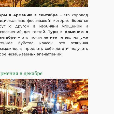
уры в Армению в сентябре
– это хоровод
ациональных фестивалей, которые борются
руг с другом в изобилии угощений и
азвлечений для гостей.
Туры в Армению в
ентябре
– это почти летнее тепло, но уже
сеннее буйство красок, это отличная
озможность продлить себе лето и получить
оре незабываемых впечатлений.
рмения в декабре