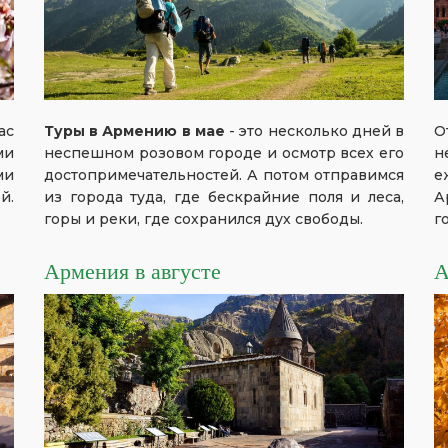
ас
Туры в Армению в мае
- это несколько дней в
О
ми
неспешном розовом городе и осмотр всех его
н
ми
достопримечательностей. А потом отправимся
е
й.
из города туда, где бескрайние поля и леса,
А
горы и реки, где сохранился дух свободы.
г
Армения в августе
А