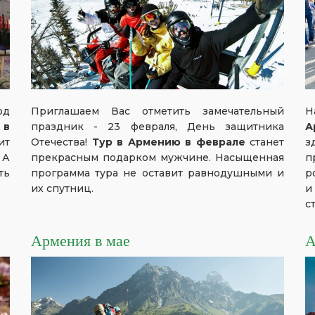
од
Приглашаем Вас отметить замечательный
Н
 в
праздник - 23 февраля, День защитника
А
ит
Отечества!
Тур в Армению в феврале
станет
з
 А
прекрасным подарком мужчине. Насыщенная
п
ть
программа тура не оставит равнодушными и
р
их спутниц.
и
с
Армения в мае
А