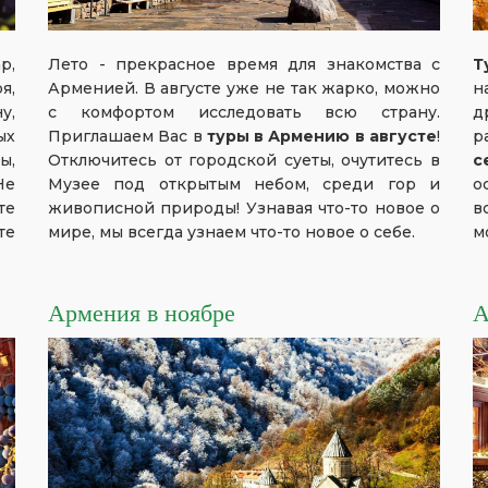
р,
Лето - прекрасное время для знакомства с
Т
я,
Арменией. В августе уже не так жарко, можно
н
у,
с комфортом исследовать всю страну.
д
ых
Приглашаем Вас в
туры в Армению в августе
!
р
ы,
Отключитесь от городской суеты, очутитесь в
с
Не
Музее под открытым небом, среди гор и
о
те
живописной природы! Узнавая что-то новое о
в
те
мире, мы всегда узнаем что-то новое о себе.
м
Армения в ноябре
А