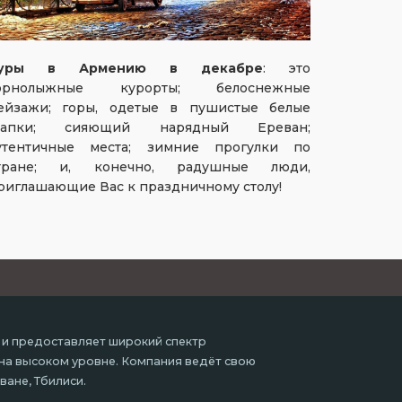
уры в Армению в декабре
: это
орнолыжные курорты; белоснежные
ейзажи; горы, одетые в пушистые белые
апки; сияющий нарядный Ереван;
утентичные места; зимние прогулки по
тране; и, конечно, радушные люди,
риглашающие Вас к праздничному столу!
 и предоставляет широкий спектр
 на высоком уровне. Компания ведёт свою
ване, Тбилиси.