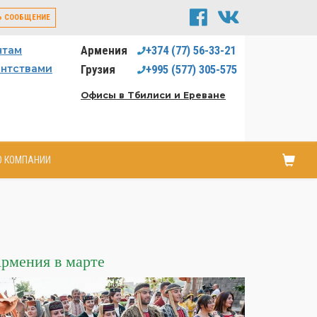
Ь СООБЩЕНИЕ
Армения
+374
(77)
56-33-21
нтам
ентствами
Грузия
+995
(577)
305-575
Офисы в Тбилиси и Ереване
О КОМПАНИИ
рмения в марте