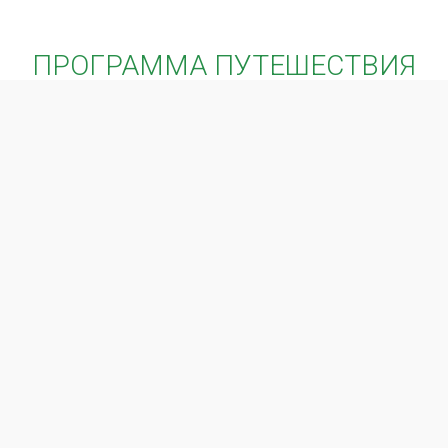
ПРОГРАММА ПУТЕШЕСТВИЯ
День 1
а/п Звартноц – Ереван (обзорная экскурсия)
Прибытие в Ереван. Трансфер в гостиницу, отдых.
Обед.
Обзорная экскурсия по Еревану: памятник герою
армянского эпоса – Давиду Сасунци, Каскад, площадь
Республики.
Свободное время. Ночевка в гостинице.
Приветственный ужин в ресторане с национальной
программой (за доп.плату).
(Экскурсионная программа первого и последнего
дней, будет зависеть от времени вашего приезда и
отъезда, и от дня недели).